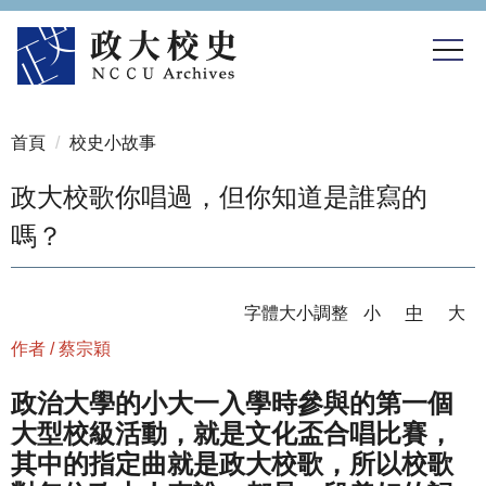
跳
到
主
要
內
首頁
校史小故事
容
區
政大校歌你唱過，但你知道是誰寫的
嗎？
字體大小調整
小
中
大
作者 / 蔡宗穎
政治大學的小大一入學時參與的第一個
大型校級活動，就是文化盃合唱比賽，
其中的指定曲就是政大校歌，所以校歌