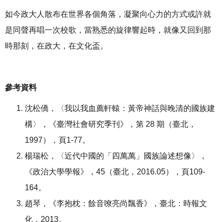
如今政大人散布在世界各個角落，凝聚向心力的方式或許就
是同聲再唱一次校歌，當熟悉的旋律響起時，就像又回到那
時那刻，在政大，在文化盃。
參考資料
沈松僑，〈我以我血薦軒轅：黃帝神話與晚清的國族建
構〉，《臺灣社會研究季刊》，第 28 期（臺北，
1997），頁1-77。
楊瑞松，〈近代中國的「四萬萬」國族論述想像〉，
《政治大學學報》，45（臺北，2016.05），頁109-
164。
趙琴，《李抱枕：餘音嘹亮尚飄香》，臺北：時報文
化，2013。