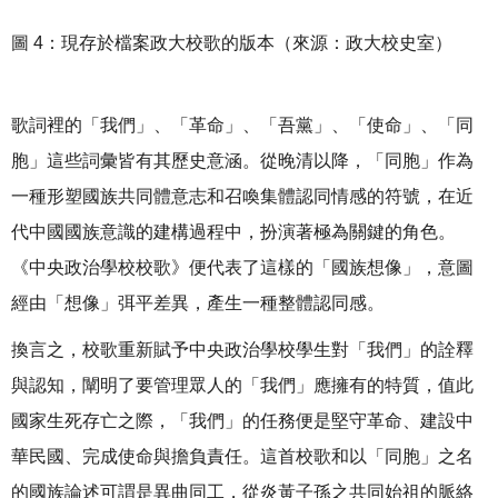
圖 4：現存於檔案政大校歌的版本（來源：政大校史室）
歌詞裡的「我們」、「革命」、「吾黨」、「使命」、「同
胞」這些詞彙皆有其歷史意涵。從晚清以降，「同胞」作為
一種形塑國族共同體意志和召喚集體認同情感的符號，在近
代中國國族意識的建構過程中，扮演著極為關鍵的角色。
《中央政治學校校歌》便代表了這樣的「國族想像」，意圖
經由「想像」弭平差異，產生一種整體認同感。
換言之，校歌重新賦予中央政治學校學生對「我們」的詮釋
與認知，闡明了要管理眾人的「我們」應擁有的特質，值此
國家生死存亡之際，「我們」的任務便是堅守革命、建設中
華民國、完成使命與擔負責任。這首校歌和以「同胞」之名
的國族論述可謂是異曲同工，從炎黃子孫之共同始祖的脈絡