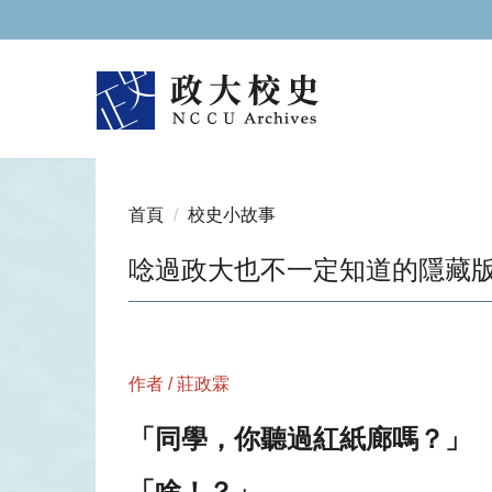
跳
到
主
要
內
容
區
首頁
校史小故事
唸過政大也不一定知道的隱藏
作者 / 莊政霖
「同學，你聽過紅紙廊嗎？」
「啥！？」