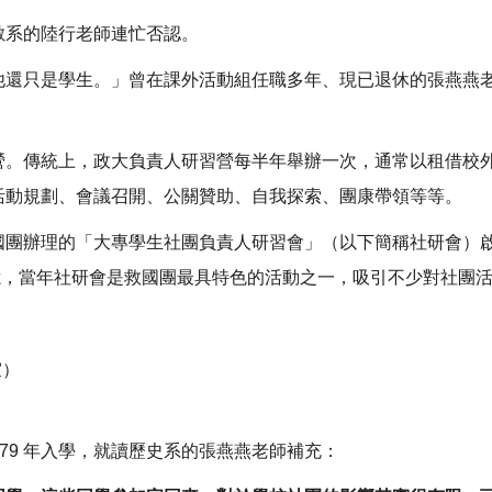
數系的陸行老師連忙否認。
他還只是學生。」曾在課外活動組任職多年、現已退休的張燕燕
營。傳統上，政大負責人研習營每半年舉辦一次，通常以租借校
活動規劃、會議召開、公關贊助、自我探索、團康帶領等等。
國團辦理的「大專學生社團負責人研習會」（以下簡稱社研會）
師回憶，當年社研會是救國團最具特色的活動之一，吸引不少對社團
室）
79 年入學，就讀歷史系的張燕燕老師補充：